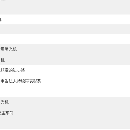
机
产用曝光机
光机
臣颁发的进步奖
秀申告法人持续再表彰奖
曝光机
无尘车间