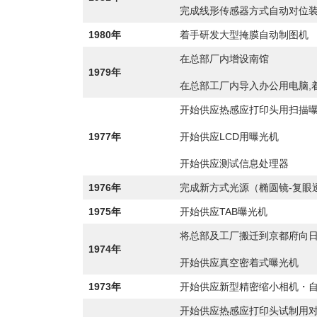
完成线形传感器方式自动对位
1980年
着手研发大型掩膜自动制图机
在总部厂内增设南馆
1979年
在总部工厂内导入办公用电脑,
开始供应热感应打印头用扫描
1977年
开始供应LCD用曝光机
开始供应测试信息处理器
1976年
完成新方式光源（椭圆镜-复眼
1975年
开始供应TAB曝光机
将总部及工厂搬迁到京都府向日
1974年
开始供应真空密着式曝光机
1973年
开始供应新型精密缩小相机・
开始供应热感应打印头试制用