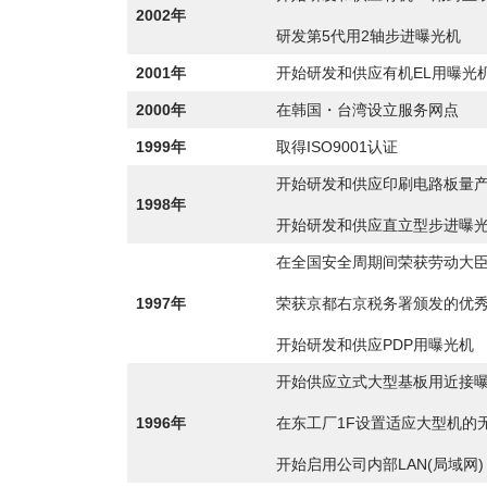
2002年
研发第5代用2轴步进曝光机
2001年
开始研发和供应有机EL用曝光
2000年
在韩国・台湾设立服务网点
1999年
取得ISO9001认证
开始研发和供应印刷电路板量
1998年
开始研发和供应直立型步进曝
在全国安全周期间荣获劳动大
1997年
荣获京都右京税务署颁发的优
开始研发和供应PDP用曝光机
开始供应立式大型基板用近接
1996年
在东工厂1F设置适应大型机的
开始启用公司内部LAN(局域网)