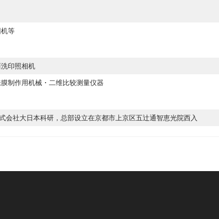
图机等
面洗印照相机
掩膜制作用机械・二维比较测量仪器
株式会社大日本科研，总部设立在京都市上京区五辻通智恵光院西入