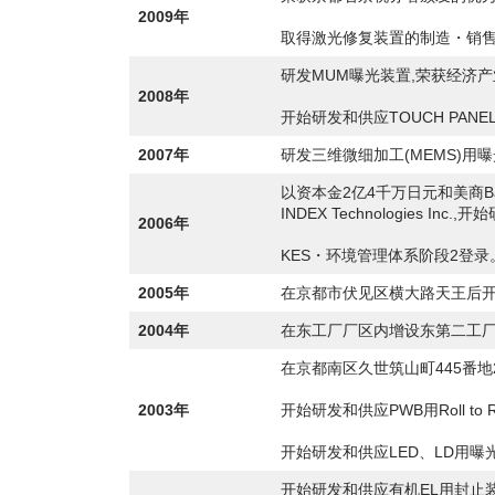
2009年
取得激光修复装置的制造・销
研发MUM曝光装置,荣获经济
2008年
开始研发和供应TOUCH PANE
2007年
研发三维微细加工(MEMS)用
以资本金2亿4千万日元和美商Ball 
INDEX Technologies In
2006年
KES・环境管理体系阶段2登录
2005年
在京都市伏见区横大路天王后
2004年
在东工厂厂区内增设东第二工厂
在京都南区久世筑山町445番地
2003年
开始研发和供应PWB用Roll to 
开始研发和供应LED、LD用曝
开始研发和供应有机EL用封止