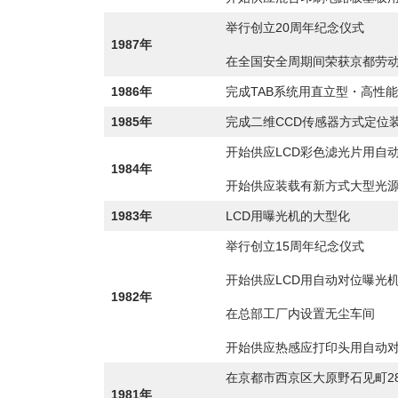
举行创立20周年纪念仪式
1987年
在全国安全周期间荣获京都劳
1986年
完成TAB系统用直立型・高性
1985年
完成二维CCD传感器方式定位
开始供应LCD彩色滤光片用自
1984年
开始供应装载有新方式大型光
1983年
LCD用曝光机的大型化
举行创立15周年纪念仪式
开始供应LCD用自动对位曝光
1982年
在总部工厂内设置无尘车间
开始供应热感应打印头用自动
在京都市西京区大原野石见町2
1981年