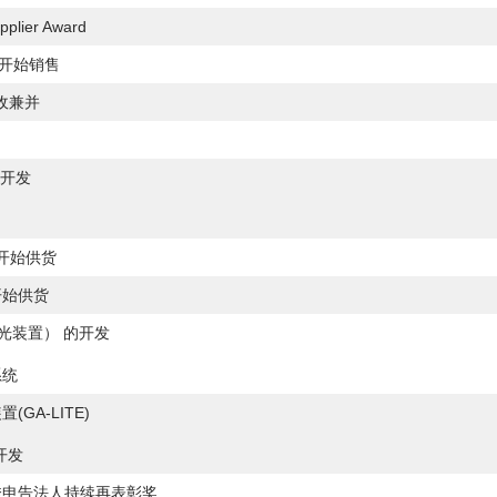
plier Award
光机开始销售
 吸收兼并
的开发
发
并开始供货
开始供货
影曝光装置） 的开发
系统
GA-LITE)
开发
秀申告法人持续再表彰奖