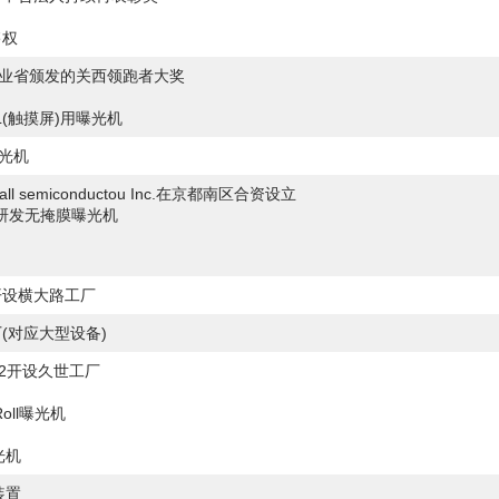
售权
产业省颁发的关西领跑者大奖
L(触摸屏)用曝光机
曝光机
semiconductou Inc.在京都南区合资设立
c.,开始研发无掩膜曝光机
。
开设横大路工厂
(对应大型设备)
2开设久世工厂
Roll曝光机
光机
装置