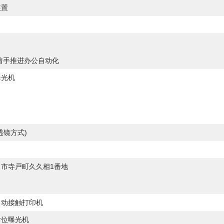
装置
着手推进办公自动化
曝光机
透镜方式)
市寺戸町久久相1番地
自动接触打印机
对位曝光机